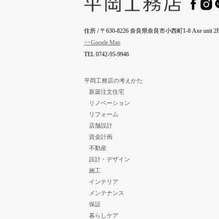
住所 / 〒630-8226 奈良県奈良市小西町1-8 Axe unit 2F
>>Google Map
TEL
0742-95-9946
平岡工務店の考えかた
新築注文住宅
リノベーション
リフォーム
店舗設計
資金計画
不動産
設計・デザイン
施工
インテリア
メンテナンス
保証
暮らしケア