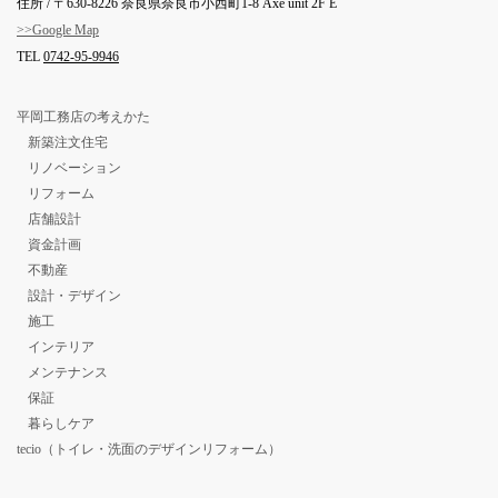
住所 / 〒630-8226 奈良県奈良市小西町1-8 Axe unit 2F E
>>Google Map
TEL
0742-95-9946
平岡工務店の考えかた
新築注文住宅
リノベーション
リフォーム
店舗設計
資金計画
不動産
設計・デザイン
施工
インテリア
メンテナンス
保証
暮らしケア
tecio（トイレ・洗面のデザインリフォーム）