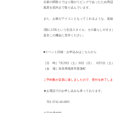
古家の間取りでは１階がリビングであったため周辺
風景を室内まで取り込んでいます。
また、お家がアイコンとなってくれるような、直線
2階にLDKという生活スタイル。その暮らしやす
是非この機会に見学ください。
■イベント詳細・お申込みはこちらから
［日 時］7月29日（土）30日（日）、8月5日（土）6
［会 場］奈良県橿原市菖蒲町
ご予約数が定員に達しましたので、受付を終了しま
★お電話でのお申し込みも承っております。
TEL 0742-46-0895
※完全予約制。