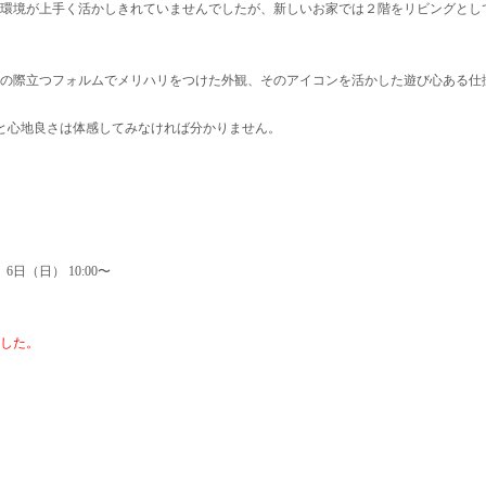
環境が上手く活かしきれていませんでしたが、新しいお家では２階をリビングとし
の際立つフォルムでメリハリをつけた外観、そのアイコンを活かした遊び心ある仕
さと心地良さは体感してみなければ分かりません。
日（日） 10:00〜
した。