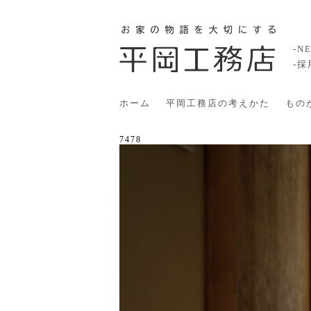
-N
-
ホーム
平岡工務店の考えかた
もの
7478