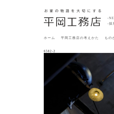
-N
-
ホーム
平岡工務店の考えかた
もの
6582-2