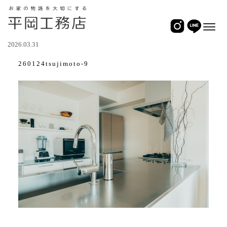
2026.03.31
260124tsujimoto-9