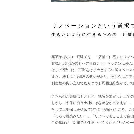
リノベーションという選択
生きたいように生きるための「店舗
築35年ほどの一戸建てを、「店舗＋住宅」にリノ
1階には奥様が営むヘアサロンと、キッチン以外の
そして2階には、LDKをはじめとする住居スペー
また、地下にも2部屋の個室があり、そちらはご主
利便性の良い立地でありつつも周囲は緑豊かで、地
こちらのご夫婦はもともと、地域を限定した上での 
しかし、条件に合う土地にはなかなか出会えず…。
そして土地探しを始めて1年ほどが経ったころ、ご
「まるで新築みたい…」「リノベでもここまで自由
この体験が、新築での住まいづくりから ”リノベ