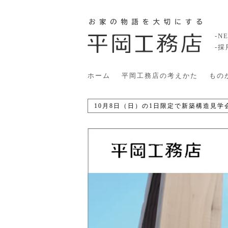
-N
-
ホーム
平岡工務店の考えかた
もの
10月8日（日）の1日限定で新築構造見学