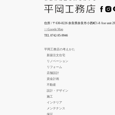
住所 / 〒630-8226 奈良県奈良市小西町1-8 Axe unit 2F
>>Google Map
TEL
0742-95-9946
平岡工務店の考えかた
新築注文住宅
リノベーション
リフォーム
店舗設計
資金計画
不動産
設計・デザイン
施工
インテリア
メンテナンス
保証