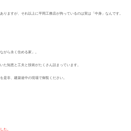
ありますが、それ以上に平岡工務店が拘っているのは実は「中身」なんです。
ながら永く住める家」。
いた知恵と工夫と技術がたくさん詰まっています。
を是非、建築途中の現場で御覧ください。
した。