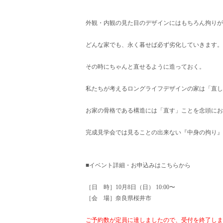
外観・内観の見た目のデザインにはもちろん拘りが
どんな家でも、永く暮せば必ず劣化していきます。
その時にちゃんと直せるように造っておく。
私たちが考えるロングライフデザインの家は「直し
お家の骨格である構造には「直す」ことを念頭にお
完成見学会では見ることの出来ない『中身の拘り』
■イベント詳細・お申込みはこちらから
［日 時］10月8日（日） 10:00〜
［会 場］奈良県桜井市
ご予約数が定員に達しましたので、受付を終了しま