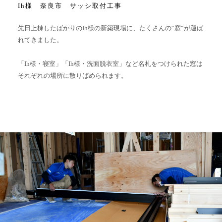
Ih様 奈良市 サッシ取付工事
先日上棟したばかりのIh様の新築現場に、たくさんの“窓“が運ば
れてきました。
「Ih様・寝室」「Ih様・洗面脱衣室」など名札をつけられた窓は
それぞれの場所に散りばめられます。