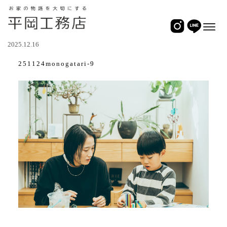
2025.12.16
251124monogatari-9