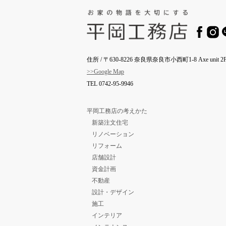
住所 / 〒630-8226 奈良県奈良市小西町1-8 Axe unit 2F
>>Google Map
TEL
0742-95-9946
平岡工務店の考えかた
新築注文住宅
リノベーション
リフォーム
店舗設計
資金計画
不動産
設計・デザイン
施工
インテリア